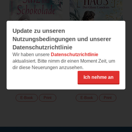
Update zu unseren
Nutzungsbedingungen und unserer
Datenschutzrichtlinie
Wir haben unsere
Datenschutzrichtlinie
aktualisiert. Bitte nimm dir einen Moment Zeit, um
dir diese Neuerungen anzusehen.
Salz und Schokolade
Das Auktionshaus
Ich nehme an
Süße Wunder
Der Glanz Londons
(
337
)
(
381
)
E-Book
Print
E-Book
Print