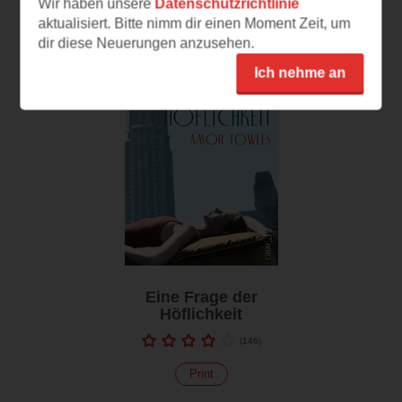
Wir haben unsere
Datenschutzrichtlinie
aktualisiert. Bitte nimm dir einen Moment Zeit, um
dir diese Neuerungen anzusehen.
Ich nehme an
Eine Frage der
Höflichkeit
(
146
)
Print