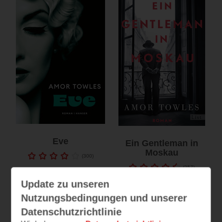
Eve
Ein Gentleman in
Moskau
(
300
)
(
257
)
E-Book
Print
Update zu unseren
Hörbuch
E-Book
Nutzungsbedingungen und unserer
Print
Datenschutzrichtlinie