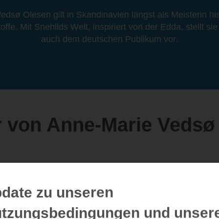
dsø Olesen gilt in Skandinavien längst als Meisterin hi
ffe. Mit Snehilds Welt, inspiriert von der Edda, stellt si
auch dem deutschen Publikum vor.
 von Anne-Marie Vedsø
date zu unseren
tzungsbedingungen und unser