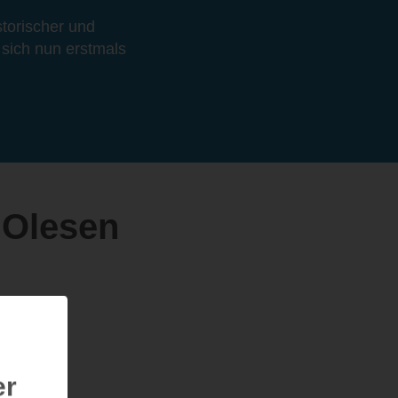
storischer und
e sich nun erstmals
 Olesen
er