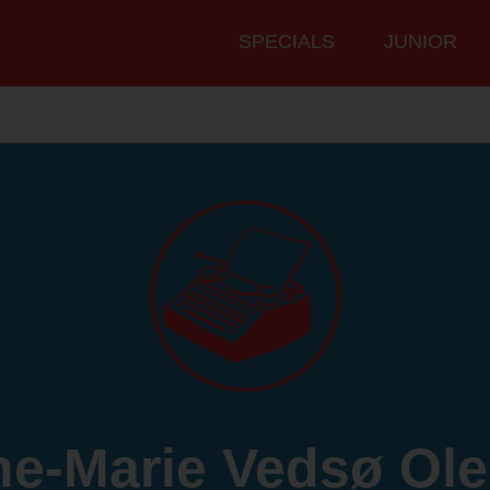
Hauptmenü
SPECIALS
JUNIOR
e-Marie Vedsø Ol