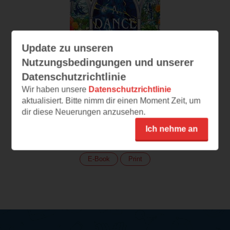
Update zu unseren
Nutzungsbedingungen und unserer
Datenschutzrichtlinie
Wir haben unsere
Datenschutzrichtlinie
aktualisiert. Bitte nimm dir einen Moment Zeit, um
dir diese Neuerungen anzusehen.
A Dance of Lies
Die Spionin
Ich nehme an
(
517
)
E-Book
Print