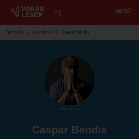
MENÜ
Hauptmenü
Du bist hier
Startseite
❭
Autor:innen
❭
Caspar Bendix
© Frank Lübke
Caspar Bendix