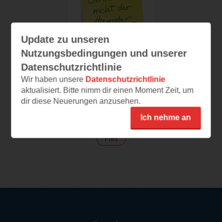
Update zu unseren
Nutzungsbedingungen und unserer
Datenschutzrichtlinie
Wir haben unsere
Datenschutzrichtlinie
Born to perform
aktualisiert. Bitte nimm dir einen Moment Zeit, um
Sei das Rad, nicht der
dir diese Neuerungen anzusehen.
Hamster
Ich nehme an
(
232
)
Print