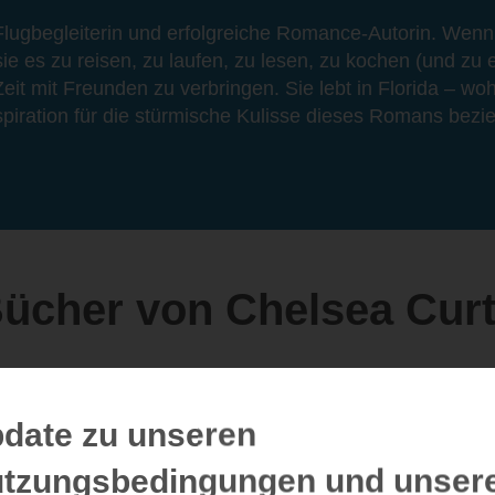
Flugbegleiterin und erfolgreiche Romance-Autorin. Wenn 
bt sie es zu reisen, zu laufen, zu lesen, zu kochen (und zu
Zeit mit Freunden zu verbringen. Sie lebt in Florida – woh
spiration für die stürmische Kulisse dieses Romans bezie
ücher von Chelsea Cur
date zu unseren
tzungsbedingungen und unser