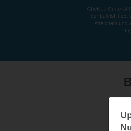
Chelsea Curto ist 
der Luft ist, lie
streicheln und 
In
B
Up
Nu