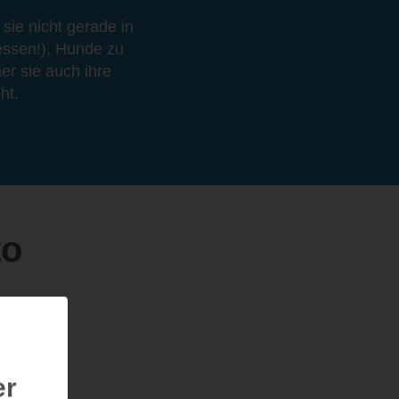
sie nicht gerade in
 essen!), Hunde zu
er sie auch ihre
ht.
to
er