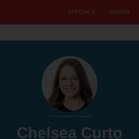
Hauptmenü
SPECIALS
JUNIOR
© Trayce Gregoire Photography
Chelsea Curto