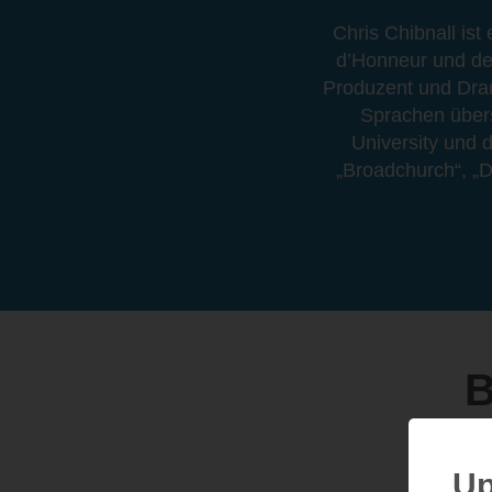
Chris Chibnall is
d’Honneur und de
Produzent und Dram
Sprachen übers
University und 
„Broadchurch“, „D
B
Up