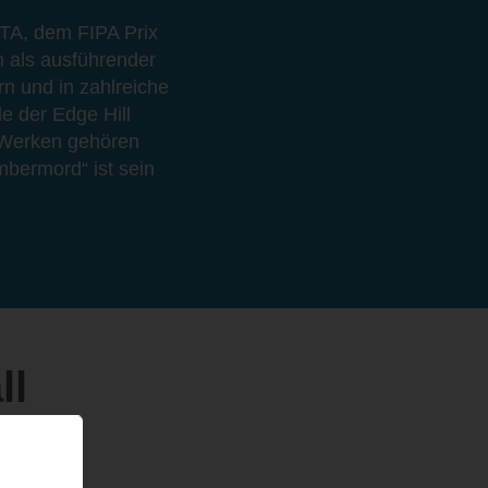
FTA, dem FIPA Prix
 als ausführender
n und in zahlreiche
e der Edge Hill
n Werken gehören
mbermord“ ist sein
ll