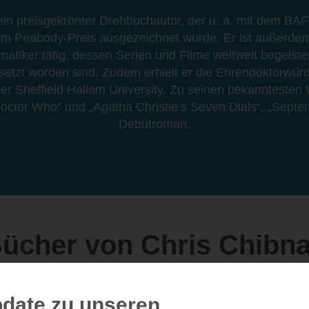
t ein preisgekrönter Drehbuchautor, der u. a. mit dem BA
m Peabody-Preis ausgezeichnet wurde. Er ist außerdem
atiker tätig, dessen Serien und Filme weltweit begeister
etzt worden sind. Zudem erhielt er die Ehrendoktorwürd
der Sheffield Hallam University. Zu seinen bekannteste
octor Who“ und „Agatha Christie’s Seven Dials“. „Septe
Debütroman.
ücher von Chris Chibna
date zu unseren