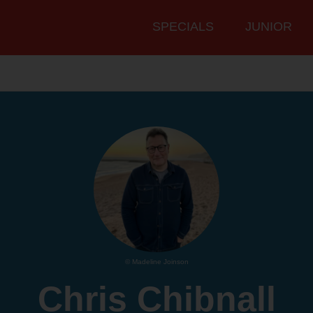
Hauptmenü
SPECIALS
JUNIOR
© Madeline Joinson
Chris Chibnall