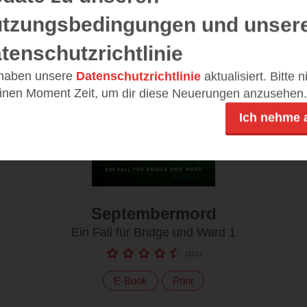
tzungsbedingungen und unser
tenschutzrichtlinie
 haben unsere
Datenschutzrichtlinie
aktualisiert. Bitte 
einen Moment Zeit, um dir diese Neuerungen anzusehen.
Ich nehme 
Septembermord
Ein Fall für Bridge und Ward 1
(
351
)
E-Book
Print