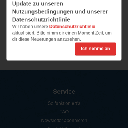
National Geographic
Update zu unseren
Kids - Abenteuer
Nutzungsbedingungen und unserer
einer Wildtierärztin
Datenschutzrichtlinie
Dr. Gabby Wild rettet Tiere
rund um die Welt
Wir haben unsere
Datenschutzrichtlinie
(
350
)
aktualisiert. Bitte nimm dir einen Moment Zeit, um
dir diese Neuerungen anzusehen.
Print
Ich nehme an
Service
So funktioniert‘s
FAQ
Newsletter abonnieren