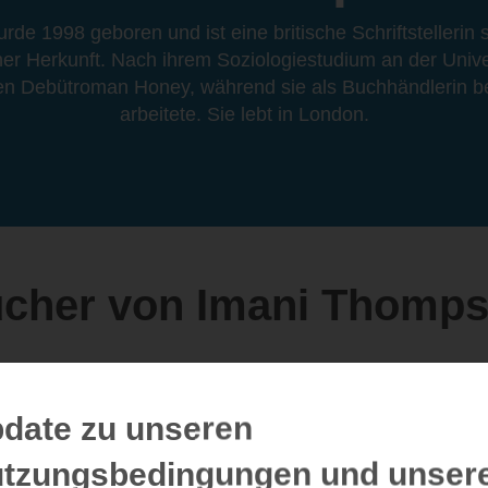
e 1998 geboren und ist eine britische Schriftstellerin sc
er Herkunft. Nach ihrem Soziologiestudium an der Univ
hren Debütroman Honey, während sie als Buchhändlerin b
arbeitete. Sie lebt in London.
cher von Imani Thomp
date zu unseren
tzungsbedingungen und unser