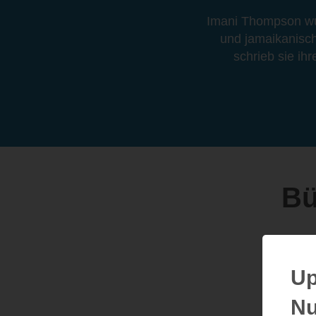
Imani Thompson wurd
und jamaikanisch
schrieb sie i
Bü
Up
Nu