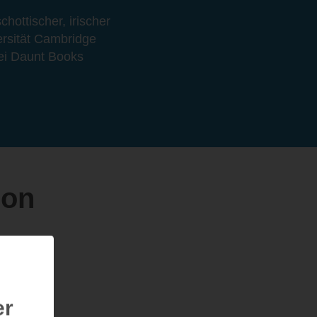
hottischer, irischer
ersität Cambridge
ei Daunt Books
son
er