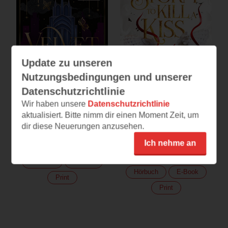
Update zu unseren
Nutzungsbedingungen und unserer
Datenschutzrichtlinie
Wir haben unsere
Datenschutzrichtlinie
aktualisiert. Bitte nimm dir einen Moment Zeit, um
Velvet Falls
Die Sonnenfeuer-
dir diese Neuerungen anzusehen.
Ballade
But the Gods forgot to die
A Storm to Kill a Kiss
Ich nehme an
(
701
)
(
391
)
Hörbuch
E-Book
Hörbuch
E-Book
Print
Print