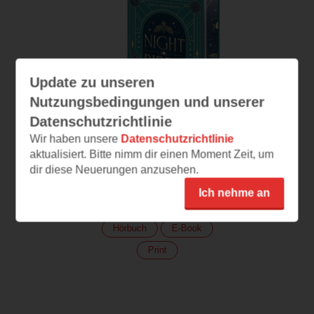
Update zu unseren
Nutzungsbedingungen und unserer
Datenschutzrichtlinie
Wir haben unsere
Datenschutzrichtlinie
Der Kuss der
aktualisiert. Bitte nimm dir einen Moment Zeit, um
Nachtigall
dir diese Neuerungen anzusehen.
Nightbirds
Ich nehme an
(
642
)
Hörbuch
E-Book
Print