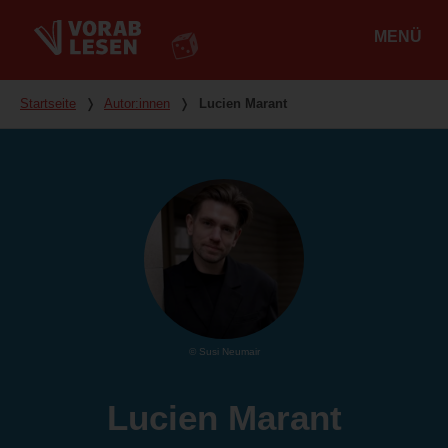
MENÜ
Hauptmenü
Du bist hier
Startseite
❭
Autor:innen
❭
Lucien Marant
© Susi Neumair
Lucien Marant