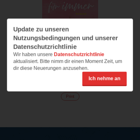
Update zu unseren
Nutzungsbedingungen und unserer
Datenschutzrichtlinie
Wir haben unsere
Datenschutzrichtlinie
aktualisiert. Bitte nimm dir einen Moment Zeit, um
dir diese Neuerungen anzusehen.
Nächstes Mal für
immer
Ich nehme an
(
342
)
Print