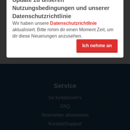
Nutzungsbedingungen und unserer
Valdombra
Datenschutzrichtlinie
Das Geheimnis des Drachen
Wir haben unsere
Datenschutzrichtlinie
(
185
)
aktualisiert. Bitte nimm dir einen Moment Zeit, um
Print
dir diese Neuerungen anzusehen.
Ich nehme an
Service
So funktioniert‘s
FAQ
Newsletter abonnieren
Kontakt/Support