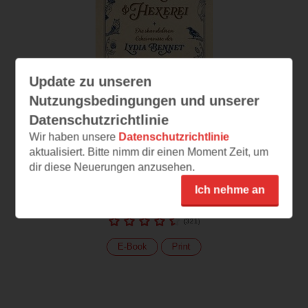
Update zu unseren
Nutzungsbedingungen und unserer
Datenschutzrichtlinie
Wir haben unsere
Datenschutzrichtlinie
aktualisiert. Bitte nimm dir einen Moment Zeit, um
Stolz, Vorurteil und
Hexerei
dir diese Neuerungen anzusehen.
Die skandalösen
Ich nehme an
Geheimnisse der Lydia
Bennet
(
321
)
E-Book
Print