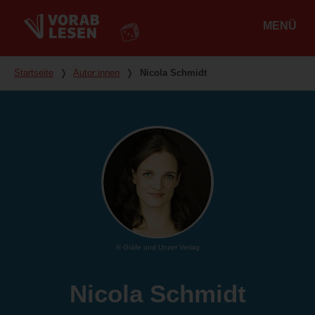
MENÜ
Hauptmenü
Du bist hier
Startseite
❭
Autor:innen
❭
Nicola Schmidt
© Gräfe und Unzer Verlag
Nicola Schmidt