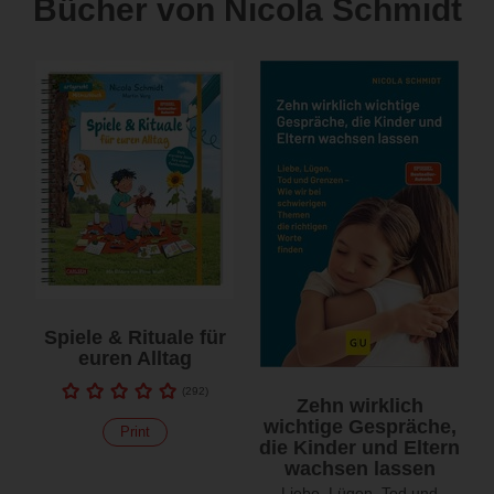
Bücher von Nicola Schmidt
Spiele & Rituale für
euren Alltag
(
292
)
Zehn wirklich
wichtige Gespräche,
Print
die Kinder und Eltern
wachsen lassen
Liebe, Lügen, Tod und