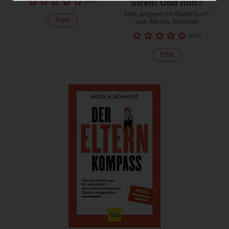
Streit! Und nun?
(
400
)
Das artgerecht-Bilderbuch
Print
von Nicola Schmidt
(
455
)
Print