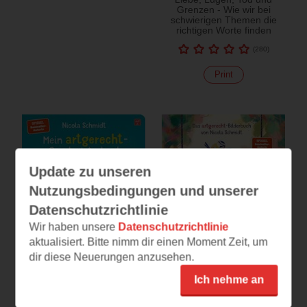
Grenzen - Wie wir bei
schwierigen Themen die
richtigen Worte finden
(
280
)
Print
Update zu unseren
Nutzungsbedingungen und unserer
Datenschutzrichtlinie
Wir haben unsere
Datenschutzrichtlinie
aktualisiert. Bitte nimm dir einen Moment Zeit, um
dir diese Neuerungen anzusehen.
Mein artgerecht-
Geschwisterbuch
Ich nehme an
Ich zuerst! Nein, ich!