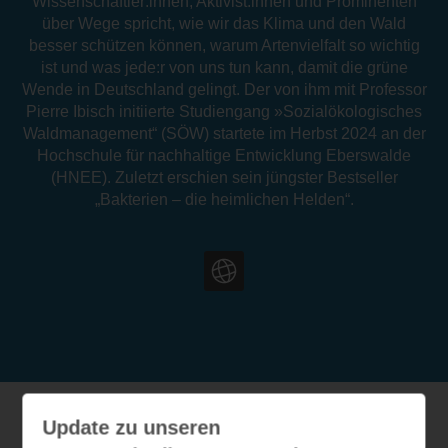
Wissenschaftler:innen, Aktivist:innen und Prominenten
über Wege spricht, wie wir das Klima und den Wald
besser schützen können, warum Artenvielfalt so wichtig
ist und was jede:r von uns tun kann, damit die grüne
Wende in Deutschland gelingt. Der von ihm mit Professor
Pierre Ibisch initiierte Studiengang »Sozialökologisches
Waldmanagement“ (SÖW) startete im Herbst 2024 an der
Hochschule für nachhaltige Entwicklung Eberswalde
(HNEE). Zuletzt erschien sein jüngster Bestseller
„Bakterien – die heimlichen Helden“.
Update zu unseren