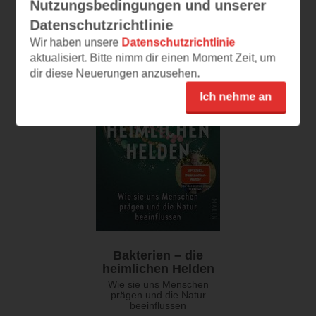
Bücher von Peter Wohlleben
Nutzungsbedingungen und unserer
Datenschutzrichtlinie
Wir haben unsere
Datenschutzrichtlinie
aktualisiert. Bitte nimm dir einen Moment Zeit, um
dir diese Neuerungen anzusehen.
Ich nehme an
Bakterien – die
heimlichen Helden
Wie sie uns Menschen
prägen und die Natur
beeinflussen