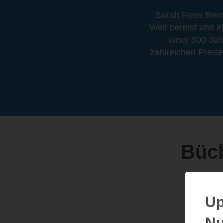
Sarah Rees Bren
Welt bereist und e
einer 300 Jah
zahlreichen Preise
Büc
Up
Nu