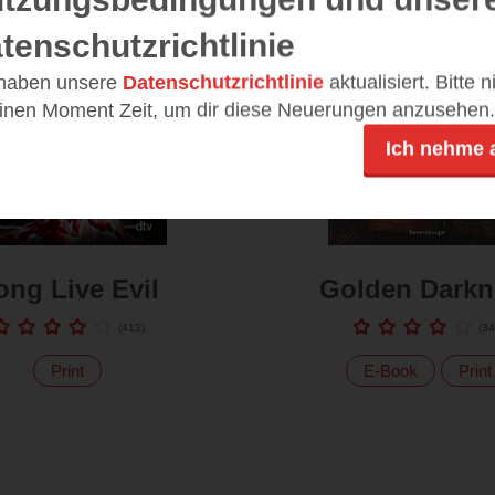
tenschutzrichtlinie
 haben unsere
Datenschutzrichtlinie
aktualisiert. Bitte 
einen Moment Zeit, um dir diese Neuerungen anzusehen.
Ich nehme 
ong Live Evil
Golden Darkn
(
413
)
(
34
Print
E-Book
Print