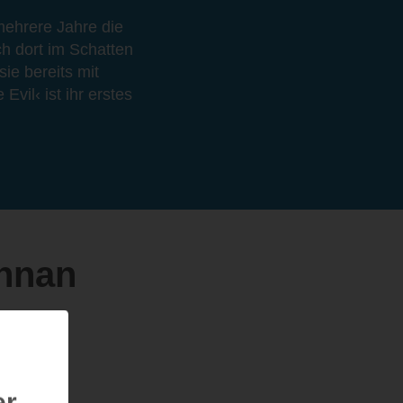
ehrere Jahre die
ch dort im Schatten
ie bereits mit
vil‹ ist ihr erstes
nnan
er