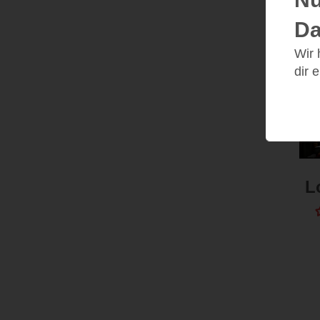
Da
Wir
dir 
L