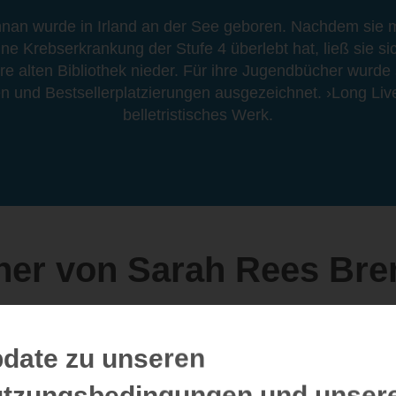
nan wurde in Irland an der See geboren. Nachdem sie m
ine Krebserkrankung der Stufe 4 überlebt hat, ließ sie si
re alten Bibliothek nieder. Für ihre Jugendbücher wurde s
n und Bestsellerplatzierungen ausgezeichnet. ›Long Live E
belletristisches Werk.
her von Sarah Rees Bre
date zu unseren
tzungsbedingungen und unser