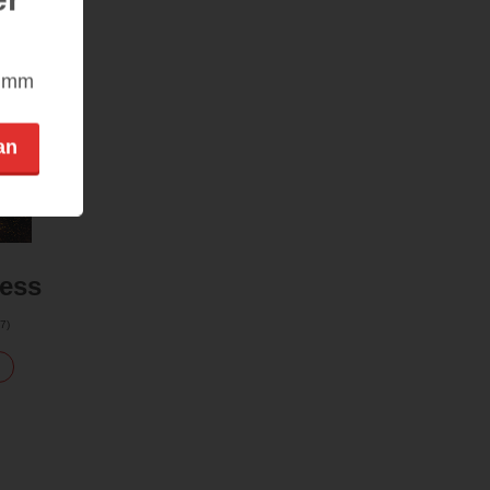
nimm
an
ess
7
)