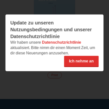
Update zu unseren
Nutzungsbedingungen und unserer
Datenschutzrichtlinie
Wir haben unsere
Datenschutzrichtlinie
aktualisiert. Bitte nimm dir einen Moment Zeit, um
dir diese Neuerungen anzusehen.
Ein Sommer aus
Stahl
Ich nehme an
(
120
)
Print