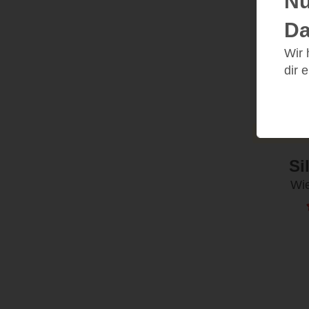
Nu
Da
Wir
dir 
4 
Si
Wi