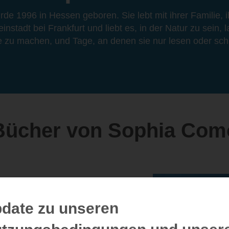
e 1996 in Hessen geboren. Sie lebt mit ihrer Familie,
einstadt bei Frankfurt und liebt es, in der Natur zu sein
te zu machen, und Tage, an denen sie nur lesen oder sch
Bücher von Sophia Com
date zu unseren