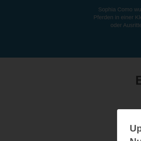
Sophia Como wurd
Pferden in einer Kl
oder Ausrit
Up