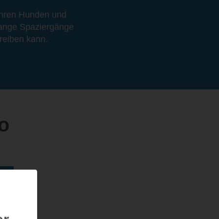
 ihren Hunden und
, lange Spaziergänge
reiben kann.
o