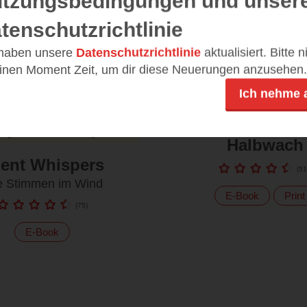
tzungsbedingungen und unser
tenschutzrichtlinie
 haben unsere
Datenschutzrichtlinie
aktualisiert. Bitte 
einen Moment Zeit, um dir diese Neuerungen anzusehen.
Ich nehme 
Tage
bis zur Verlosung
Halbwach
lent Whispers
(
51
e Stimmen im Wind
E-Book
Print
(
75
)
E-Book