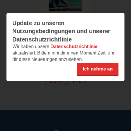
Update zu unseren
Nutzungsbedingungen und unserer
Datenschutzrichtlinie
Wir haben unsere
Datenschutzrichtlinie
aktualisiert. Bitte nimm dir einen Moment Zeit, um
dir diese Neuerungen anzusehen.
Pearly Everlasting
Ich nehme an
(
278
)
E-Book
Print