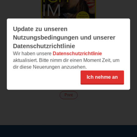
Update zu unseren
Nutzungsbedingungen und unserer
Datenschutzrichtlinie
Wir haben unsere
Datenschutzrichtlinie
Das Ich im Du
aktualisiert. Bitte nimm dir einen Moment Zeit, um
Du hast dein
dir diese Neuerungen anzusehen.
Beziehungsglück selbst in
der Hand
Ich nehme an
(
175
)
Print