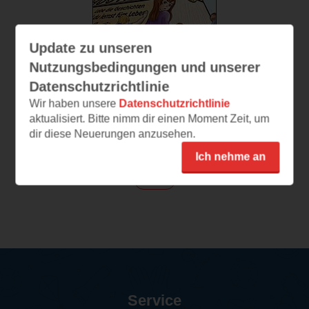
Update zu unseren
Nutzungsbedingungen und unserer
Datenschutzrichtlinie
Wir haben unsere
Datenschutzrichtlinie
aktualisiert. Bitte nimm dir einen Moment Zeit, um
Gefangen im
Riesenbuch
dir diese Neuerungen anzusehen.
Ich nehme an
(
158
)
Print
Service