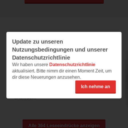
Leseeindrücke
Update zu unseren
Nutzungsbedingungen und unserer
Datenschutzrichtlinie
The summer that broke us
Wir haben unsere
Datenschutzrichtlinie
16.06.2025 – 09:14
aktualisiert. Bitte nimm dir einen Moment Zeit, um
dir diese Neuerungen anzusehen.
the summer that broke us
In der Leseprobe und dem Klappentext wird
Ich nehme an
ja ein geheimniss angedeutet. Dies kann
entweder...
Alle 364 Leseeindrücke anzeigen