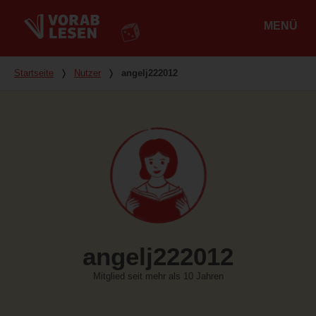
MENÜ
Hauptmenü
Du bist hier
Startseite
❭
Nutzer
❭
angelj222012
angelj222012
Mitglied seit mehr als 10 Jahren