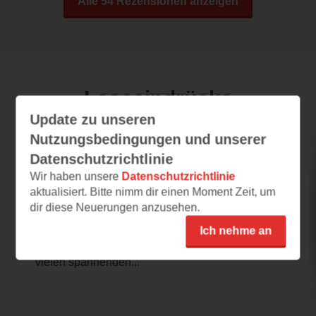
Alle 54 Rezensionen anzeigen
Leseeindrücke
Update zu unseren
Nutzungsbedingungen und unserer
tiptoi® Wieso? Weshalb? Warum? -
Datenschutzrichtlinie
Faszinierende Fahrzeuge
Wir haben unsere
Datenschutzrichtlinie
aktualisiert. Bitte nimm dir einen Moment Zeit, um
25.07.2026 – 00:09
dir diese Neuerungen anzusehen.
Spannendes Fahrzeugbuch
Ich nehme an
tiptoi® Wieso? Weshalb? Warum? –
Faszinierende Fahrzeuge begeistert mit
vielen spannenden...