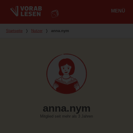
MENÜ
Hauptmenü
Du bist hier
Startseite
❭
Nutzer
❭
anna.nym
anna.nym
Mitglied seit mehr als 3 Jahren