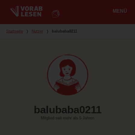
MENÜ
Hauptmenü
Du bist hier
Startseite
❭
Nutzer
❭
balubaba0211
balubaba0211
Mitglied seit mehr als 5 Jahren