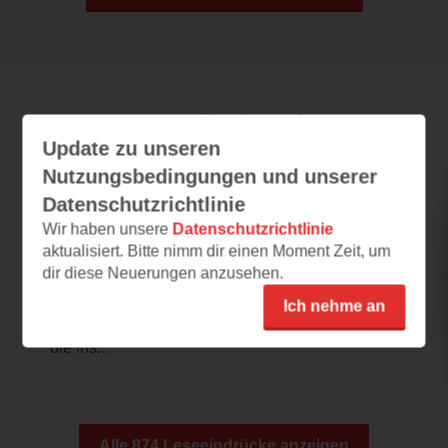
Leseeindrücke
Update zu unseren
Nutzungsbedingungen und unserer
Datenschutzrichtlinie
The Poison Daughter
Wir haben unsere
Datenschutzrichtlinie
24.07.2026 – 20:55
aktualisiert. Bitte nimm dir einen Moment Zeit, um
dir diese Neuerungen anzusehen.
Düster und spannend
Schon das Cover in seiner monochromen
Ich nehme an
Gestaltung vermittelt eine Art von Düsternis,
die ins...
Alle 874 Leseeindrücke anzeigen