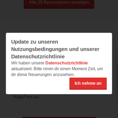
Alle 25 Rezensionen anzeigen
Leseeindrücke
Update zu unseren
Nutzungsbedingungen und unserer
Datenschutzrichtlinie
Die Mitternachtsreise
Wir haben unsere
Datenschutzrichtlinie
aktualisiert. Bitte nimm dir einen Moment Zeit, um
26.04.2026 – 15:11
dir diese Neuerungen anzusehen.
Bezauberndes Mysterium
Ich nehme an
COVER: Das dunkle Cover spricht mich voll
an! Die Sterne und die Katze erinnern Matt-
Haig-Fans an...