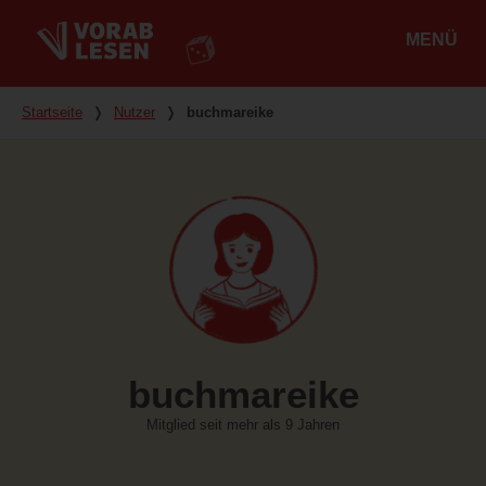
MENÜ
Hauptmenü
Du bist hier
Startseite
❭
Nutzer
❭
buchmareike
buchmareike
Mitglied seit mehr als 9 Jahren