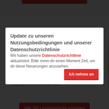
Leseeindrücke
Update zu unseren
Nutzungsbedingungen und unserer
Datenschutzrichtlinie
Vega Varg
Wir haben unsere
Datenschutzrichtlinie
19.04.2026 – 12:37
aktualisiert. Bitte nimm dir einen Moment Zeit, um
dir diese Neuerungen anzusehen.
Fängt gut an
Das Buch fängt spannend an. Cover und
Ich nehme an
Klappentext haben mich sofort
angesprochen. Der Stil ist...
Alle 163 Leseeindrücke anzeigen