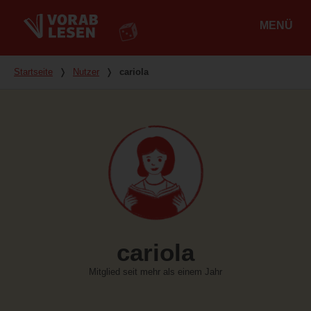
MENÜ
Hauptmenü
Du bist hier
Startseite
❭
Nutzer
❭
cariola
cariola
Mitglied seit mehr als einem Jahr