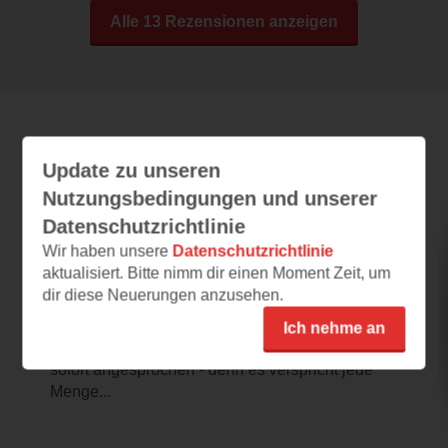
Alle 13 Rezensionen anzeigen
Leseeindrücke
Update zu unseren
Nutzungsbedingungen und unserer
Datenschutzrichtlinie
tiptoi® Wieso? Weshalb? Warum? -
Wir haben unsere
Datenschutzrichtlinie
Faszinierende Fahrzeuge
aktualisiert. Bitte nimm dir einen Moment Zeit, um
26.07.2026 – 21:26
dir diese Neuerungen anzusehen.
Einsteigen in die Welt der Fahrzeuge!
Ich nehme an
Das Cover des neuen Tiptoi Buches hat mich
sofort angesprochen - denn es verspricht jede
Menge...