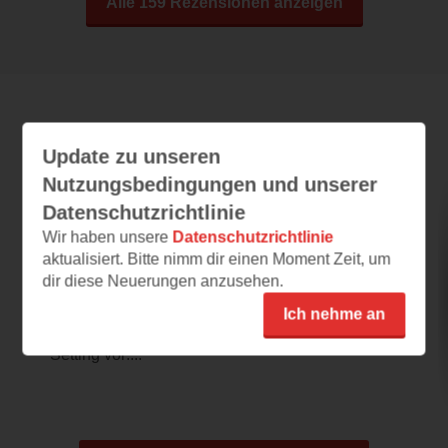
Alle 159 Rezensionen anzeigen
Leseeindrücke
Update zu unseren
Nutzungsbedingungen und unserer
Datenschutzrichtlinie
Dracula & Töchter
Wir haben unsere
Datenschutzrichtlinie
05.08.2026 – 16:27
aktualisiert. Bitte nimm dir einen Moment Zeit, um
dir diese Neuerungen anzusehen.
ganz neuer Ansatz, spannend!
Allein schon das Cover begeistert mich, denn
Ich nehme an
genauso stelle ich mir ein Vampirroman-
Setting vor:...