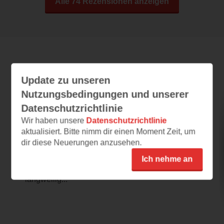
Alle 74 Rezensionen anzeigen
Leseeindrücke
Update zu unseren
Nutzungsbedingungen und unserer
Datenschutzrichtlinie
Die Liebe trägt Gummistiefel
Wir haben unsere
Datenschutzrichtlinie
02.03.2026 – 23:32
aktualisiert. Bitte nimm dir einen Moment Zeit, um
dir diese Neuerungen anzusehen.
Die Liebe trägt Gummistiefel
xxxxxx Schon das Cover gefällt mir sehr. Das
Ich nehme an
Buch ist echt flott geschrieben, niemals
langweilig...