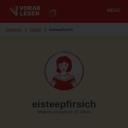
MENÜ
Hauptmenü
Du bist hier
Startseite
❭
Nutzer
❭
eisteepfirsich
eisteepfirsich
Mitglied seit mehr als 15 Jahren