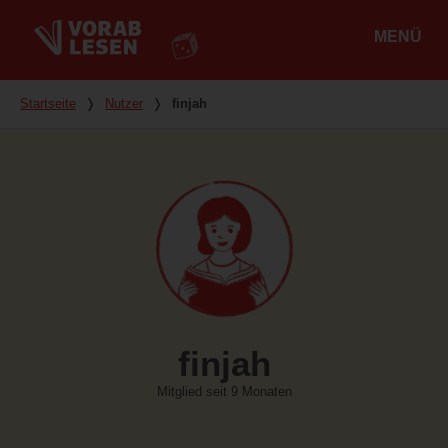
MENÜ
Hauptmenü
Du bist hier
Startseite
❭
Nutzer
❭
finjah
finjah
Mitglied seit 9 Monaten