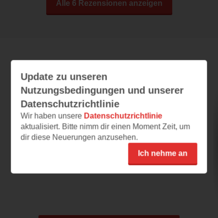
Alle 6 Rezensionen anzeigen
Leseeindrücke
Update zu unseren
Nutzungsbedingungen und unserer
Datenschutzrichtlinie
Weiterleben
Wir haben unsere
Datenschutzrichtlinie
aktualisiert. Bitte nimm dir einen Moment Zeit, um
28.07.2026 – 12:19
dir diese Neuerungen anzusehen.
Rührende Geschichte
Ich nehme an
Der Schreibstil des Romans ist flüssig und
leicht verständlich. Der Autor beschreibt die...