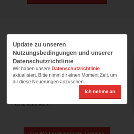
Leseeindrücke
Update zu unseren
Nutzungsbedingungen und unserer
Datenschutzrichtlinie
Theo in Golden
Wir haben unsere
Datenschutzrichtlinie
05.08.2026 – 09:16
aktualisiert. Bitte nimm dir einen Moment Zeit, um
dir diese Neuerungen anzusehen.
Menschlichkeit
Theo in Golden hat ein schlichtes und edles
Ich nehme an
Cover. Die Leseprobe ist in einem
ansprechenden...
Alle 943 Leseeindrücke anzeigen