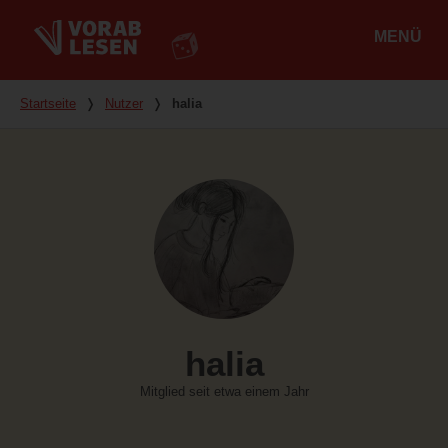
MENÜ
Hauptmenü
Du bist hier
Startseite
❭
Nutzer
❭
halia
halia
Mitglied seit etwa einem Jahr