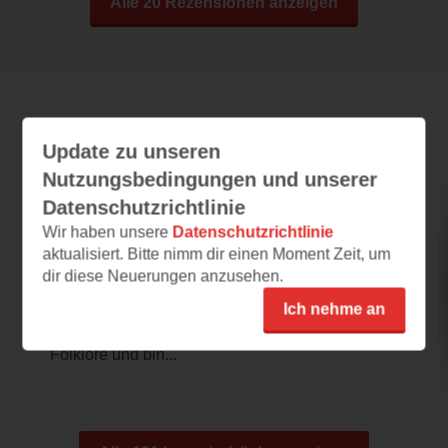
Alle 20 Rezensionen anzeigen
Leseeindrücke
Update zu unseren
Nutzungsbedingungen und unserer
Datenschutzrichtlinie
Monstrologica
Wir haben unsere
Datenschutzrichtlinie
aktualisiert. Bitte nimm dir einen Moment Zeit, um
28.07.2026 – 23:00
dir diese Neuerungen anzusehen.
Wunderbares Buch!
Ich nehme an
Mythen und mystische Wesen sind ein
unglaublich faszinierendes Thema. Ich liebe
Folklore und bin...