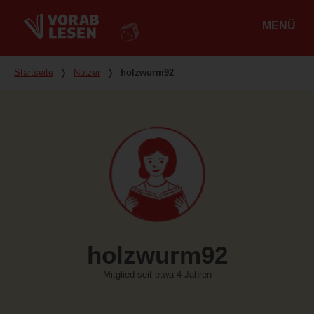
MENÜ
Hauptmenü
Du bist hier
Startseite
❭
Nutzer
❭
holzwurm92
holzwurm92
Mitglied seit etwa 4 Jahren