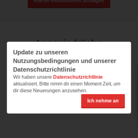
Alle 60 Rezensionen anzeigen
Leseeindrücke
Update zu unseren
Nutzungsbedingungen und unserer
Hase Hibiskus und die Herbstsause
Datenschutzrichtlinie
Wir haben unsere
Datenschutzrichtlinie
17.06.2026 – 21:44
aktualisiert. Bitte nimm dir einen Moment Zeit, um
Herbstlich
dir diese Neuerungen anzusehen.
Das wäre mein erstes Buch vom Hasen
Ich nehme an
Hibiskus und seinen Freunden. Noch ist zwar
Sommer, aber der...