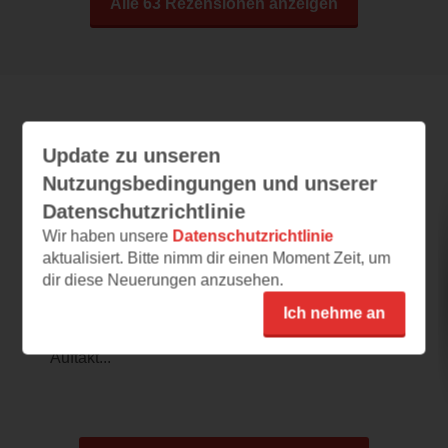
Alle 63 Rezensionen anzeigen
Leseeindrücke
Update zu unseren
Nutzungsbedingungen und unserer
Datenschutzrichtlinie
Kaltes Versprechen
Wir haben unsere
Datenschutzrichtlinie
aktualisiert. Bitte nimm dir einen Moment Zeit, um
26.06.2026 – 11:00
dir diese Neuerungen anzusehen.
Spannender Auftakt eine neuen Reihe
Ich nehme an
Die Bücher von Katharina Peters lese ich
sehr gerne und ich habe mich daher über den
Auftakt...