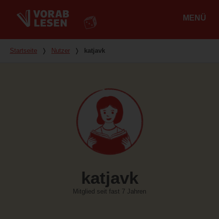
MENÜ
Hauptmenü
Du bist hier
Startseite
❭
Nutzer
❭
katjavk
katjavk
Mitglied seit fast 7 Jahren