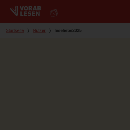
Du bist hier
Startseite
❭
Nutzer
❭
leseliebe2025