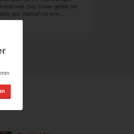
Hardcover. Das Cover gefällt mir
sehr gut. Hannah ist eine...
er
nimm
an