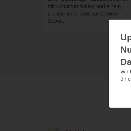
mit Schutzumschlag und einem,
wie ich finde, sehr passendem
Cover...
Up
Nu
Da
Wir
dir 