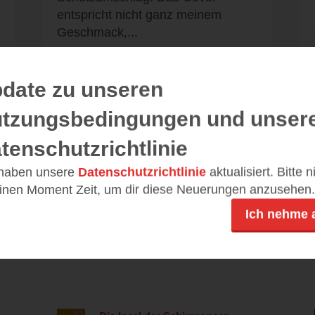
entspricht nicht ganz meinem
Geschmack,...
date zu unseren
tzungsbedingungen und unser
Alle 18 Rezensionen anzeigen
tenschutzrichtlinie
 haben unsere
Datenschutzrichtlinie
aktualisiert. Bitte 
einen Moment Zeit, um dir diese Neuerungen anzusehen.
Ich nehme 
Leseeindrücke