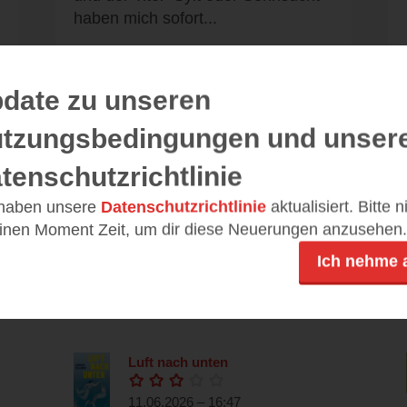
haben mich sofort...
date zu unseren
Alle 91 Rezensionen anzeigen
tzungsbedingungen und unser
tenschutzrichtlinie
 haben unsere
Datenschutzrichtlinie
aktualisiert. Bitte 
einen Moment Zeit, um dir diese Neuerungen anzusehen.
Leseeindrücke
Ich nehme 
Luft nach unten
11.06.2026 – 16:47