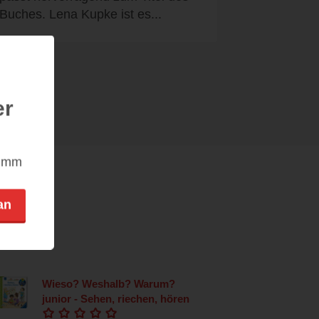
Buches. Lena Kupke ist es...
er
nimm
an
Wieso? Weshalb? Warum?
junior - Sehen, riechen, hören