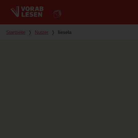
Du bist hier
Startseite
❭
Nutzer
❭
liesela