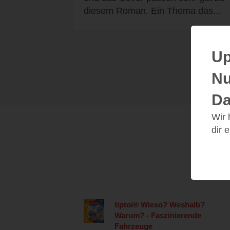
diesem Roman. Ein Thema das...
Up
Nu
Da
Wir
dir 
tiptoi® Wieso? Weshalb?
Warum? - Faszinierende
Fahrzeuge