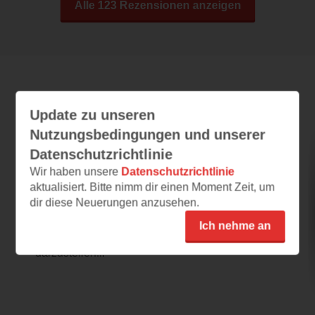
Alle 123 Rezensionen anzeigen
Leseeindrücke
Update zu unseren
Nutzungsbedingungen und unserer
Datenschutzrichtlinie
Schauplätze der Weltliteratur
Wir haben unsere
Datenschutzrichtlinie
17.03.2025 – 08:59
aktualisiert. Bitte nimm dir einen Moment Zeit, um
dir diese Neuerungen anzusehen.
Wundervoll!
Wundervolle Illustrationen. Die Idee die
Ich nehme an
Schauplätze der Weltliteratur in Atlasform
darzustellen...