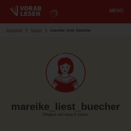
MENÜ
Hauptmenü
Du bist hier
Startseite
❭
Nutzer
❭
mareike_liest_buecher
mareike_liest_buecher
Mitglied seit etwa 8 Jahren