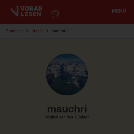
MENÜ
Hauptmenü
Du bist hier
Startseite
❭
Nutzer
❭
mauchri
mauchri
Mitglied seit fast 2 Jahren