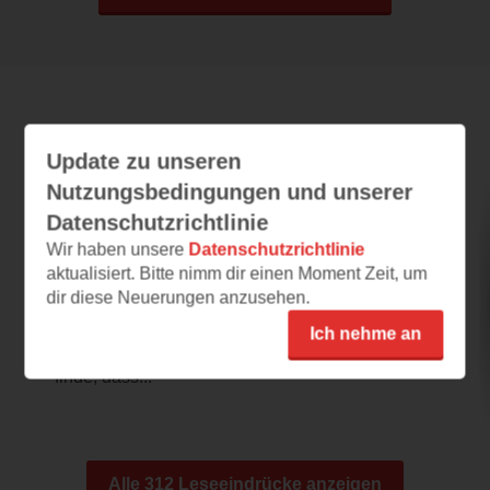
Leseeindrücke
Update zu unseren
Nutzungsbedingungen und unserer
Datenschutzrichtlinie
The Secret Identity of a Broken Girl
Wir haben unsere
Datenschutzrichtlinie
03.08.2026 – 22:21
aktualisiert. Bitte nimm dir einen Moment Zeit, um
dir diese Neuerungen anzusehen.
Herzklopfen
Das orange Cover ist mir ins Auge gefallen.
Ich nehme an
Ich liebe diese warmen Herbstfarben und
finde, dass...
Alle 312 Leseeindrücke anzeigen