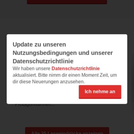
Leseeindrücke
Update zu unseren
Nutzungsbedingungen und unserer
Datenschutzrichtlinie
Sonnenberg
Wir haben unsere
Datenschutzrichtlinie
24.07.2026 – 10:34
aktualisiert. Bitte nimm dir einen Moment Zeit, um
dir diese Neuerungen anzusehen.
Frauen im Spannungsfeld
Das Cover fand ich interessant und auch,
Ich nehme an
dass es um zwei so unterschiedliche
Protagonistinnen...
Alle 35 Leseeindrücke anzeigen