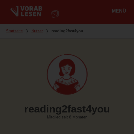
MENÜ
Hauptmenü
Du bist hier
Startseite
❭
Nutzer
❭
reading2fast4you
reading2fast4you
Mitglied seit 8 Monaten