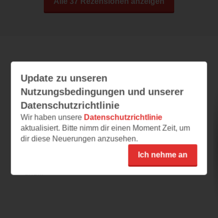
Alle 37 Rezensionen anzeigen
Leseeindrücke
Update zu unseren
Nutzungsbedingungen und unserer
Datenschutzrichtlinie
Dracula & Töchter
Wir haben unsere
Datenschutzrichtlinie
05.08.2026 – 15:01
aktualisiert. Bitte nimm dir einen Moment Zeit, um
Teenie-Grusel
dir diese Neuerungen anzusehen.
"Dracula & Töchter" ist definitiv ein Buch für
Ich nehme an
mutige LeserInnen, da es eine spannende
und...