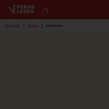
Du bist hier
Startseite
❭
Nutzer
❭
schafrana