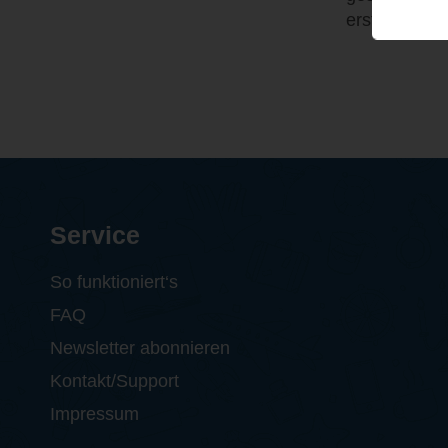
erster Eindr
Service
So funktioniert‘s
FAQ
Newsletter abonnieren
Kontakt/Support
Impressum