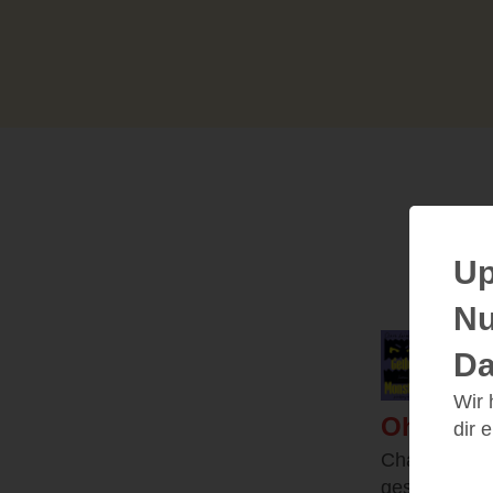
Up
Nu
Gelbe
Da
15.01.
Wir
Ohhhhh 
dir 
Charlie ist 
geschrieben.