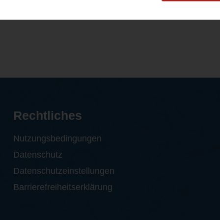
uck, das man...
meines Mannes (46) Ja
Rechtliches
Nutzungsbedingungen
Datenschutz
Datenschutzeinstellungen
Barrierefreiheitserklärung