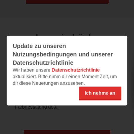
Leseeindrücke
Update zu unseren
Nutzungsbedingungen und unserer
DAISY – Und all deine Geheimnisse
Datenschutzrichtlinie
werden mir gehören
Wir haben unsere
Datenschutzrichtlinie
aktualisiert. Bitte nimm dir einen Moment Zeit, um
02.08.2026 – 22:02
dir diese Neuerungen anzusehen.
Vielversprechend
Ich nehme an
Das Buchcover und auch der Buchtitel
passen perfekt zu diesem Thriller. Die
Farbgestaltung des...