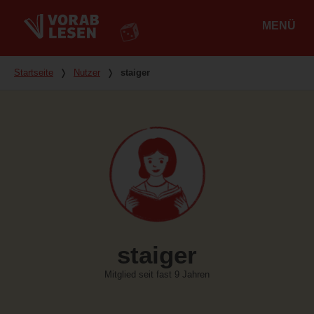
MENÜ
Hauptmenü
Du bist hier
Startseite
❭
Nutzer
❭
staiger
staiger
Mitglied seit fast 9 Jahren