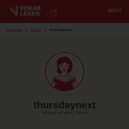
MENÜ
Hauptmenü
Du bist hier
Startseite
❭
Nutzer
❭
thursdaynext
thursdaynext
Mitglied seit etwa 2 Jahren