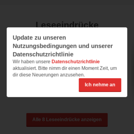
Leseeindrücke
Update zu unseren
Nutzungsbedingungen und unserer
Das große Spiel
Datenschutzrichtlinie
08.09.2024 – 21:15
Wir haben unsere
Datenschutzrichtlinie
aktualisiert. Bitte nimm dir einen Moment Zeit, um
Vielversprechend!
dir diese Neuerungen anzusehen.
Das Cover des Buches kann gar nicht korrekt
widerspiegeln,was in diesem Roman so alles
Ich nehme an
vor sich...
Alle 8 Leseeindrücke anzeigen