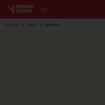
Du bist hier
Startseite
❭
Nutzer
❭
valerevna