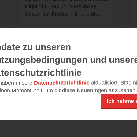
Highlight. Das wunderschöne
Cover, der Farbschnitt und die...
date zu unseren
tzungsbedingungen und unser
tenschutzrichtlinie
Alle 88 Rezensionen anzeigen
 haben unsere
Datenschutzrichtlinie
aktualisiert. Bitte 
einen Moment Zeit, um dir diese Neuerungen anzusehen.
Ich nehme 
Leseeindrücke