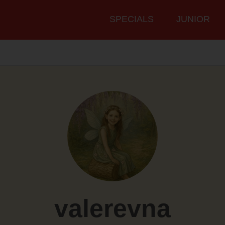
Hauptmenü
SPECIALS
JUNIOR
valerevna