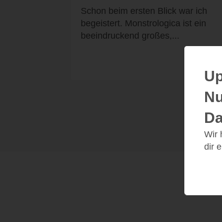
Schon beim ersten Blick war ich
begeistert. Monstrologica ist ein
beeindruckend großes,...
Up
Nu
Da
Wir
dir 