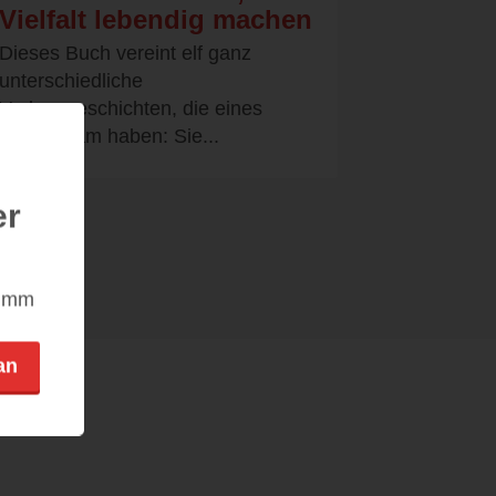
Vielfalt lebendig machen
Dieses Buch vereint elf ganz
unterschiedliche
Vorlesegeschichten, die eines
gemeinsam haben: Sie...
er
nimm
an