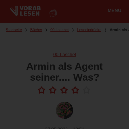
MENÜ
Hauptmenü
Du bist hier
Startseite
❭
Bücher
❭
00-Laschet
❭
Leseeindrücke
❭
Armin als 
00-Laschet
Armin als Agent
seiner.... Was?