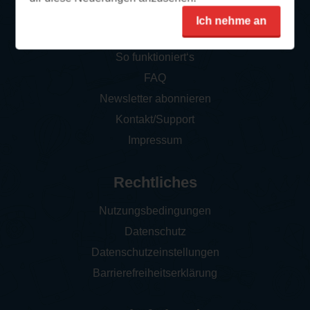
Ich nehme an
Service
So funktioniert‘s
FAQ
Newsletter abonnieren
Kontakt/Support
Impressum
Rechtliches
Nutzungsbedingungen
Datenschutz
Datenschutzeinstellungen
Barrierefreiheitserklärung