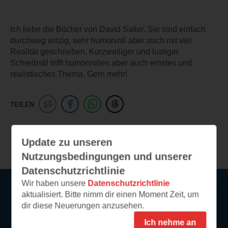
Ich liebe die Bücher von David Safier. Sie sind einfach
durchweg witzig, sehr humorvoll aber auch mit viel
Realität geschrieben. Kurzweiliger und lustiger
Schreibstil trifft humorvolles aber auch ernstes und
realistisches Thema. Gern mehr!
TEILEN
Weitere Leseeindrücke
Update zu unseren
Nutzungsbedingungen und unserer
Datenschutzrichtlinie
Wir haben unsere
Datenschutzrichtlinie
aktualisiert. Bitte nimm dir einen Moment Zeit, um
Service
dir diese Neuerungen anzusehen.
Ich nehme an