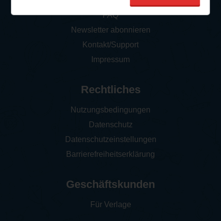
So funktioniert‘s
FAQ
Newsletter abonnieren
Kontakt/Support
Impressum
Rechtliches
Nutzungsbedingungen
Datenschutz
Datenschutzeinstellungen
Barrierefreiheitserklärung
Geschäftskunden
Für Verlage