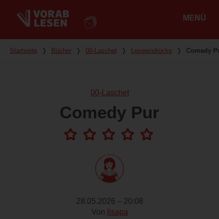
MENÜ
Hauptmenü
Du bist hier
Startseite
❭
Bücher
❭
00-Laschet
❭
Leseeindrücke
❭
Comedy P
00-Laschet
Comedy Pur
28.05.2026 – 20:08
Von
lisapa