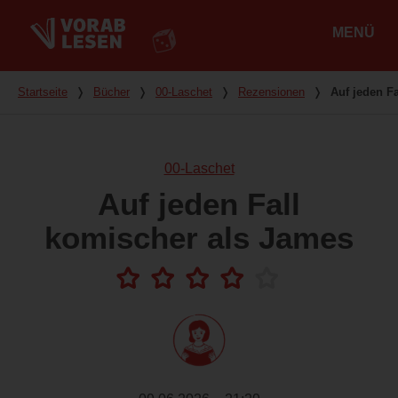
MENÜ
Hauptmenü
Du bist hier
Startseite
❭
Bücher
❭
00-Laschet
❭
Rezensionen
❭
Auf jeden F
00-Laschet
Auf jeden Fall
komischer als James