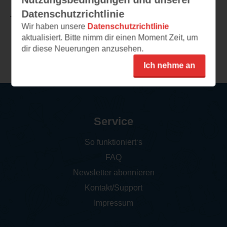
Datenschutzrichtlinie
TEILEN
Wir haben unsere
Datenschutzrichtlinie
aktualisiert. Bitte nimm dir einen Moment Zeit, um
dir diese Neuerungen anzusehen.
Weitere Rezensionen
Ich nehme an
Service
So funktioniert‘s
FAQ
Newsletter abonnieren
Kontakt/Support
Impressum