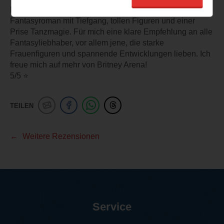
Fazit: A Dance of Lies. Die Spionin ist ein mitreißender
Fantasyroman mit Tiefgang, tollen Figuren und einer
Prise Tanzmagie. Für mich eine klare Empfehlung an alle
Fantasyliebhaber, vor allem jene, die starke
Frauenfiguren und spannende Entwicklungen lieben. Ich
freue mich auf mehr von Britney Arena!
5/5 ⭐️
TEILEN
Weitere Rezensionen
Service