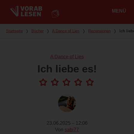
MENÜ
Hauptmenü
Du bist hier
Startseite
❭
Bücher
❭
A Dance of Lies
❭
Rezensionen
❭
Ich lieb
A Dance of Lies
Ich liebe es!
23.06.2025 – 12:06
Von
sabi77