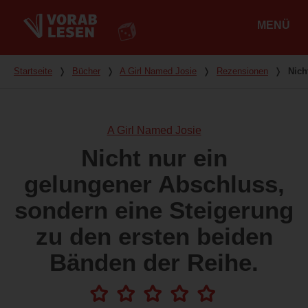
MENÜ
Hauptmenü
Du bist hier
Startseite
❭
Bücher
❭
A Girl Named Josie
❭
Rezensionen
❭
Nich
A Girl Named Josie
Nicht nur ein
gelungener Abschluss,
sondern eine Steigerung
zu den ersten beiden
Bänden der Reihe.